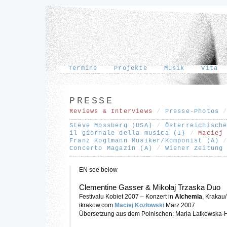
Termine
Projekte
Musik
Vita
PRESSE
Reviews & Interviews
/
Presse-Photos
Steve Mossberg (USA)
/
Österreichisch
il giornale della musica (I)
/
Maciej
Franz Koglmann Musiker/Komponist (A)
Concerto Magazin (A)
/
Wiener Zeitung
EN see below
Clementine Gasser & Mikołaj Trzaska Duo
Festivalu Kobiet 2007 – Konzert in
Alchemia
, Krakau
ikrakow.com
Maciej Kozłowski
März 2007
Übersetzung aus dem Polnischen: Maria Latkowska