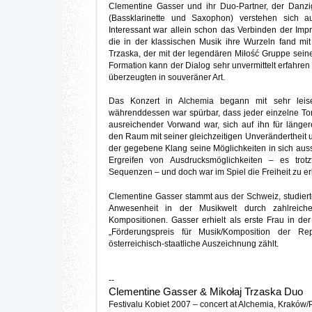
Clementine Gasser und ihr Duo-Partner, der Danzi
(Bassklarinette und Saxophon) verstehen sich 
Interessant war allein schon das Verbinden der Impro
die in der klassischen Musik ihre Wurzeln fand mi
Trzaska, der mit der legendären Miłość Gruppe seine
Formation kann der Dialog sehr unvermittelt erfahre
überzeugten in souveräner Art.
Das Konzert in Alchemia begann mit sehr lei
währenddessen war spürbar, dass jeder einzelne Ton 
ausreichender Vorwand war, sich auf ihn für läng
den Raum mit seiner gleichzeitigen Unverändertheit
der gegebene Klang seine Möglichkeiten in sich aus
Ergreifen von Ausdrucksmöglichkeiten – es trotz
Sequenzen – und doch war im Spiel die Freiheit zu erle
Clementine Gasser stammt aus der Schweiz, studierte
Anwesenheit in der Musikwelt durch zahlreich
Kompositionen. Gasser erhielt als erste Frau in de
„Förderungspreis für Musik/Komposition der Rep
österreichisch-staatliche Auszeichnung zählt.
--
Clementine Gasser & Mikołaj Trzaska Duo
Festivalu Kobiet 2007 – concert at Alchemia, Kraków