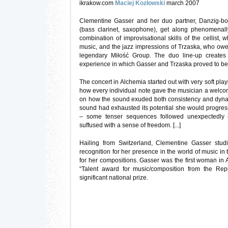
ikrakow.com
Maciej Kozłowski
march 2007
Clementine Gasser and her duo partner, Danzig-bo
(bass clarinet, saxophone), get along phenomenall
combination of improvisational skills of the cellist, 
music, and the jazz impressions of Trzaska, who owes
legendary Miłość Group. The duo line-up creates
experience in which Gasser and Trzaska proved to be
The concert in Alchemia started out with very soft pla
how every individual note gave the musician a welco
on how the sound exuded both consistency and dyn
sound had exhausted its potential she would progres
– some tenser sequences followed unexpectedly 
suffused with a sense of freedom. [...]
Hailing from Switzerland, Clementine Gasser stud
recognition for her presence in the world of music i
for her compositions. Gasser was the first woman in A
“Talent award for music/composition from the Repu
significant national prize.