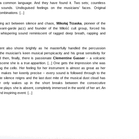
 a common language. And they have found it. Two sets; countless
f sounds. Undisguised feelings on the musicians’ faces. Original
mbinations. [...]
cing act between silence and chaos,
Mikołaj Trzaska
, pioneer of the
ant-garde jazz) and founder of the Miłość cult group, forced his
whispering sound reminiscent of ragged deep breath, rapping and
lent also shone brightly as he masterfully handled the percussion
the musician’s keen musical perspicacity and his great sensitivity for
d then, finally, there is passionate
Clementine Gasser
– a volcanic
scene she is a true apparition. [...] One gets the impression she was
g the cello. Her feeling for her instrument is almost as great as her
 makes her keenly precise – every sound is followed through to the
te silence reigns and the last dust mite of the musical dust cloud has
r only wakes up in the short breaks between the consecutive
 plays she is absent, completely immersed in the world of her art. An
nd inspiring event. [...]