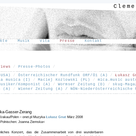
Cleme
ekte
Musik
Vita
Presse
Kontakt
[
views
/
Presse-Photos
/
(USA)
/
Österreichischer Rundfunk ORF/Ö1 (A)
/
Łukasz G
la musica (I)
/
Maciej Kozlowski (PL)
/
mica.music aust
Musiker/Komponist (A)
/
Wormser Zeitung (D)
/
skug-Maga
n (A)
/
Wiener Zeitung (A) / NÖN–Niederösterreichische
ska-Gasser-Zerang
 Krakau/Polen – onet.pl Muzyka
Łukasz Gnat
März 2008
Polnischen: Joanna Ziemska<
hnliches Konzert, das die Zusammenarbeit von drei wunderbaren