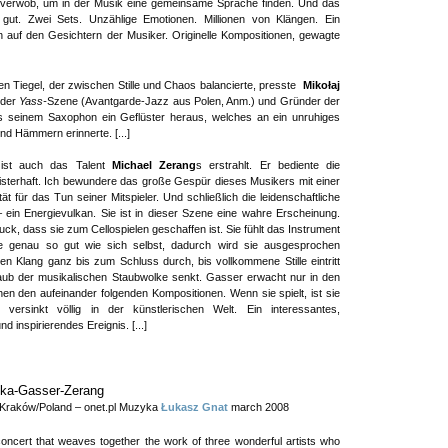
r verwob, um in der Musik eine gemeinsame Sprache finden. Und das
h gut. Zwei Sets. Unzählige Emotionen. Millionen von Klängen. Ein
 auf den Gesichtern der Musiker. Originelle Kompositionen, gewagte
en Tiegel, der zwischen Stille und Chaos balancierte, presste
Mikołaj
r der
Yass-
Szene (Avantgarde-Jazz aus Polen, Anm.) und Gründer der
us seinem Saxophon ein Geflüster heraus, welches an ein unruhiges
und Hämmern erinnerte. [...]
 ist auch das Talent
Michael Zerang
s erstrahlt. Er bediente die
sterhaft. Ich bewundere das große Gespür dieses Musikers mit einer
tät für das Tun seiner Mitspieler. Und schließlich die leidenschaftliche
 ein Energievulkan. Sie ist in dieser Szene eine wahre Erscheinung.
ruck, dass sie zum Cellospielen geschaffen ist. Sie fühlt das Instrument
e genau so gut wie sich selbst, dadurch wird sie ausgesprochen
den Klang ganz bis zum Schluss durch, bis vollkommene Stille eintritt
taub der musikalischen Staubwolke senkt. Gasser erwacht nur in den
n den aufeinander folgenden Kompositionen. Wenn sie spielt, ist sie
versinkt völlig in der künstlerischen Welt. Ein interessantes,
 inspirierendes Ereignis. [...]
ska-Gasser-Zerang
 Kraków/Poland – onet.pl Muzyka
Łukasz Gnat
march 2008
 concert that weaves together the work of three wonderful artists who