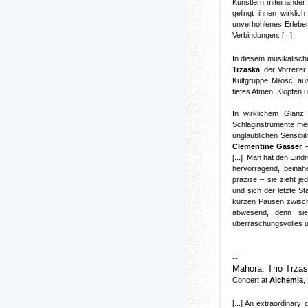
Künstlern miteinande
gelingt ihnen wirklic
unverhohlenes Erleben
Verbindungen. [...]
In diesem musikalisch
Trzaska
, der Vorreite
Kultgruppe Miłość, a
tiefes Atmen, Klopfen 
In wirklichem Glanz
Schlaginstrumente mei
unglaublichen Sensibili
Clementine Gasser
–
[...] Man hat den Eind
hervorragend, beinah
präzise – sie zieht je
und sich der letzte S
kurzen Pausen zwische
abwesend, denn sie 
überraschungsvolles und
--
M
ahora: Trio Trza
Concert at
Alchemia
,
[...] An extraordinary