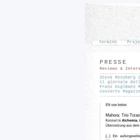
Termine
Proj
PRESSE
Reviews & Inter
Steve Mossberg 
il giornale del
Franz Koglmann 
Concerto Magazi
EN see below
Mahora: Trio Trza
Konzert in
Alchemia
,
Übersetzung aus dem 
[...] Ein außergewö