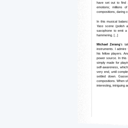
have set out to find
emotions; millions o
compositions, daring co
In this musical balan
Yass
scene (polish av
saxophone to emit a 
hammering. [...]
Michael Zerang
’s ta
instruments. I admire 
his fellow players. An
power source. In this 
simply made for playin
self-awareness, which
very end, until comple
settled down. Gasse
compositions. When she
interesting, intriguing a