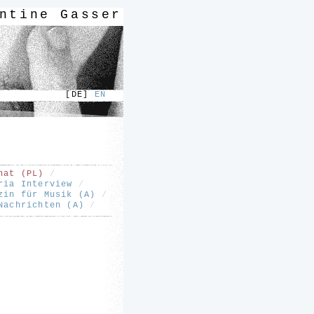
ntine Gasser
DE]
EN
nat (PL)
/
ria Interview
/
zin für Musik (A)
/
 Nachrichten (A)
/