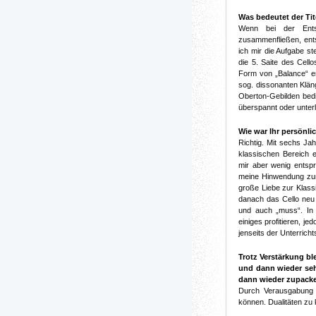
Was bedeutet der Ti
Wenn bei der Ents
zusammenfließen, ent
ich mir die Aufgabe st
die 5. Saite des Cello
Form von „Balance“ e
sog. dissonanten Kläng
Oberton-Gebilden bedi
überspannt oder unter
Wie war Ihr persönli
Richtig. Mit sechs Ja
klassischen Bereich e
mir aber wenig ents
meine Hinwendung zum
große Liebe zur Klassi
danach das Cello neu 
und auch „muss“. In
einiges profitieren, j
jenseits der Unterrich
Trotz Verstärkung ble
und dann wieder sehr 
dann wieder zupack
Durch Verausgabung i
können. Dualitäten zu k