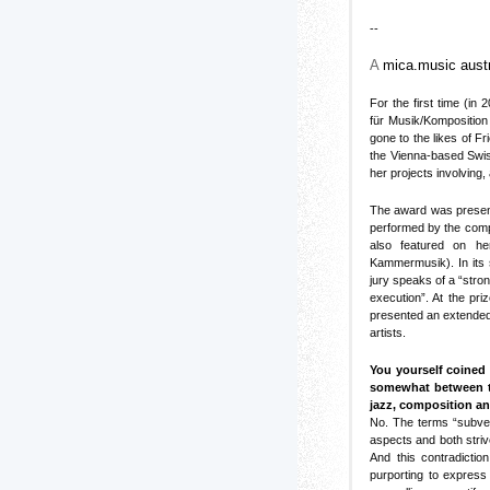
--
A
mica.music aust
For the first time (i
für Musik/Komposition 
gone to the likes of 
the Vienna-based Swis
her projects involving
The award was presente
performed by the compos
also featured on h
Kammermusik). In its s
jury speaks of a “stron
execution”. At the pr
presented an extended 
artists.
You yourself coined 
somewhat between th
jazz, composition a
No. The terms “subver
aspects and both stri
And this contradictio
purporting to express