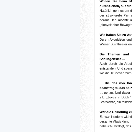
Wollen Sie beim Mu
durchziehen, auf di
Natürlich geht es um d
der strukturelle Part
heraus. Ich möchte m
„dionysischer Bewegthe
Wie haben Sie zu Au
Durch Akquisition un
Wiener Burgtheater en
Die Themen und P
Schlingensief …
Auch durch die Arbei
entstanden. Und spann
wie die Jeunesse zum 
… die das von Ihne
beauftragte, das ab
… genau. Und davor ha
z.B. „Joyce in Dublin“
Bratislava“, ein faszin
War die Gründung ei
Es war insofern wich
gesamte Abwicklung, 
habe ich überlegt, das