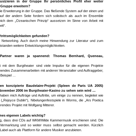
sizieren in der Gruppe Ihr persönliches Profil eher weiter
e Gruppe erweitern?
ie Erweiterung in der Gruppe. Das fließende System auf der einen und
 auf der andern Seite fordern sich solistisch als auch im Ensemble
ich dem „Ozeanischen Prinzip“ aussetzen im Sinne von Arbeit mit
it“.
ftrittsmöglichkeiten gefunden?
d Networking. Auch durch meine Hinwendung zur Literatur und zum
tstanden weitere Entwicklungsmöglichkeiten.
artner waren ja spannend: Thomas Bernhard, Queneau,
t mit dem Burgtheater sind viele Impulse für die eigenen Projekte
endes Zusammenarbeiten mit anderen Veranstalter und Auftraggeber,
Beispiel …
n konzipierte Baudelaire-Projekt (Spleen de Paris UA 2005)
 November 2006 im Burgtheater-Kasino zu sehen sein wird …
ben mich Aufträge und Auftritte, um einige zu nennen, begleitet wie
 („Rejoyce Dublin“), Nibelungenfestspiele in Worms, die „Ars Poetica
ierendes Projekt mit Wolfgang Mitterer.
nes eigenen Labels wichtig?
tig, dass drei CDs auf WKM/Wilde Kammermusik erschienen sind. Die
Vermarktung und so weiter muss selbst gemacht werden. Kürzlich
 Label auch als Plattform für andere Musiker anzubieten.