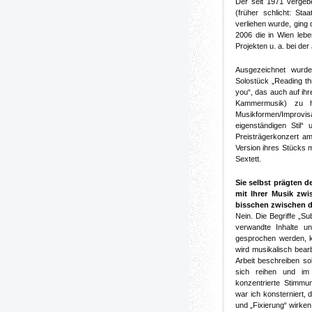
Der seit 1971 vergeb
(früher schlicht: St
verliehen wurde, ging 
2006 die in Wien lebe
Projekten u. a. bei de
Ausgezeichnet wurde
Solostück „Reading thro
you“, das auch auf ihre
Kammermusik) zu hö
Musikformen/Improvi
eigenständigen Stil“
Preisträgerkonzert am
Version ihres Stücks
Sextett.
Sie selbst prägten de
mit Ihrer Musik zwi
bisschen zwischen 
Nein. Die Begriffe „S
verwandte Inhalte u
gesprochen werden, k
wird musikalisch bear
Arbeit beschreiben sol
sich reihen und im 
konzentrierte Stimmun
war ich konsterniert,
und „Fixierung“ wirke