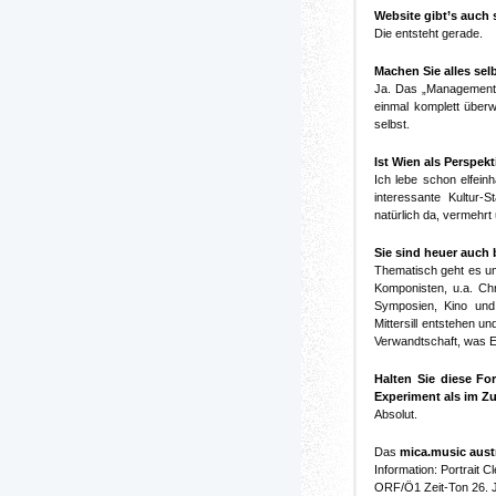
Website gibt’s auch
Die entsteht gerade.
Machen Sie alles sel
Ja. Das „Management-
einmal komplett überwä
selbst.
Ist Wien als Perspekti
Ich lebe schon elfein
interessante Kultur-S
natürlich da, vermehrt
Sie sind heuer auch 
Thematisch geht es um
Komponisten, u.a. Ch
Symposien, Kino und
Mittersill entstehen u
Verwandtschaft, was Em
Halten Sie diese Fo
Experiment als im Z
Absolut.
Das
mica.music aust
Information: Portrait
ORF/Ö1 Zeit-Ton 26. J