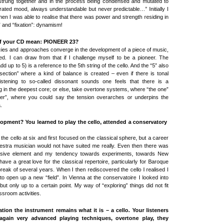
strung together and in the process being condensed and mutated to
ated mood, always understandable but never predictable…” Initially I
en I was able to realise that there was power and strength residing in
” and “fixation”: dynamism!
 of your CD mean: PIONEER 23?
cies and approaches converge in the development of a piece of music,
ted. I can draw from that if I challenge myself to be a pioneer. The
dd up to 5) is a reference to the 5th string of the cello. And the “5” also
section” where a kind of balance is created – even if there is tonal
istening to so-called dissonant sounds one feels that there is a
in the deepest core; or else, take overtone systems, where “the one”
her”, where you could say the tension overarches or underpins the
.
opment? You learned to play the cello, attended a conservatory
g the cello at six and first focused on the classical sphere, but a career
stra musician would not have suited me really. Even then there was
rsive element and my tendency towards experiments, towards New
have a great love for the classical repertoire, particularly for Baroque
break of several years. When I then rediscovered the cello I realised I
 open up a new “field”. In Vienna at the conservatoire I looked into
 but only up to a certain point. My way of “exploring” things did not fit
assroom activities.
ation the instrument remains what it is – a cello. Your listeners
again very advanced playing techniques, overtone play, they