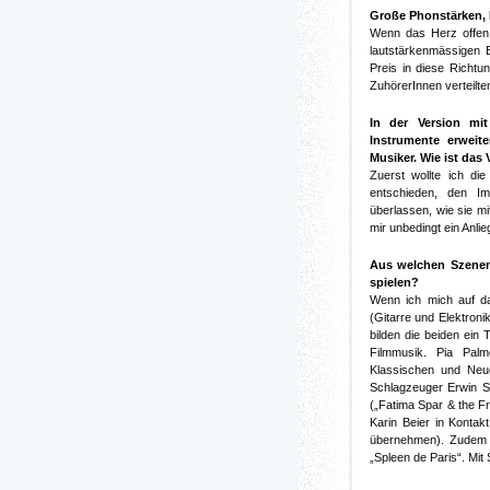
Große Phonstärken, 
Wenn das Herz offen i
lautstärkenmässigen 
Preis in diese Richtu
ZuhörerInnen verteilte
In der Version mi
Instrumente erweite
Musiker. Wie ist das
Zuerst wollte ich di
entschieden, den I
überlassen, wie sie mi
mir unbedingt ein Anlie
Aus welchen Szenen
spielen?
Wenn ich mich auf da
(Gitarre und Elektroni
bilden die beiden ein 
Filmmusik. Pia Pal
Klassischen und Neue
Schlagzeuger Erwin S
(„Fatima Spar & the F
Karin Beier in Kontak
übernehmen). Zudem i
„Spleen de Paris“. Mit