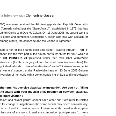
ria
Interview with
Clementine Gasser
n 2005) a woman received the Förderungspreis der Republik Österreich
(formerly called just the “State Award”) established in 1971 that has
Friedrich Cerha and Otto M. Zykan. On 13 June 2006 the award went to
s cellist and composer Clementine Gasser, who has won acclaim for
, among others, the Jeunesse and the Vienna Burgtheater.
d to her for the 5-string cello solo piece “Reading through – Part III”
er. It is the third part of the seven-part suite “Suite for you” which is
er
CD PIONEER 23
(released under her own label WKM/Wilde
tatement (for the category of ‘free forms of music/improvisation’) the
g, individual style … free of modernisms” and of “first-rate instrumental
ize winners’ concert at the RadioKulturhaus on 13 June 2006 Gasser
version of her work with a sextet consisting of jazz and improvisation
the term “subversive classical avant-garde“. Are you not falling
e chairs with your musical style positioned between classical,
nd improvisation?
sion” and “avant-garde” cancel each other out. Both refer to related
ve for change. Using them in the same breath may seem contradictory.
n is explored in musical terms. I have recently heard a description
 the core of my work: it said my composition principle was “… very