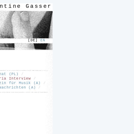
ntine Gasser
DE]
EN
nat (PL)
/
ria Interview
/
zin für Musik (A)
/
 Nachrichten (A)
/