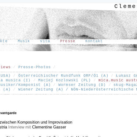
Cleme
ekte
Musik
Vita
Presse
Kontakt
[
views
/
Presse-Photos
/
(USA)
/
Österreichischer Rundfunk ORF/Ö1 (A)
/
Łukasz G
la musica (I)
/
Maciej Kozlowski (PL)
/
mica.music aust
Musiker/Komponist (A)
/
Wormser Zeitung (D)
/
skug-Maga
n (A)
/
Wiener Zeitung (A) / NÖN–Niederösterreichische
Avantgarde
 zwischen Komposition und Improvisation
tria
Interview mit
Clementine Gasser