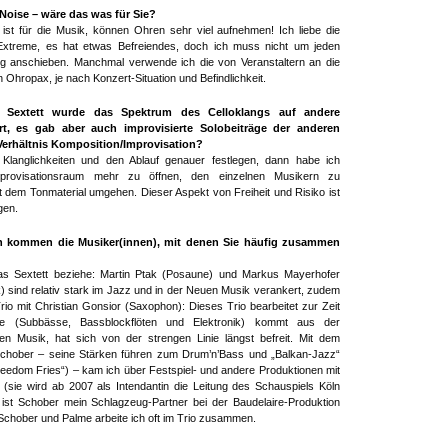
Noise – wäre das was für Sie?
st für die Musik, können Ohren sehr viel aufnehmen! Ich liebe die
Extreme, es hat etwas Befreiendes, doch ich muss nicht um jeden
ng anschieben. Manchmal verwende ich die von Veranstaltern an die
n Ohropax, je nach Konzert-Situation und Befindlichkeit.
t Sextett wurde das Spektrum des Celloklangs auf andere
rt, es gab aber auch improvisierte Solobeiträge der anderen
 Verhältnis Komposition/Improvisation?
e Klanglichkeiten und den Ablauf genauer festlegen, dann habe ich
mprovisationsraum mehr zu öffnen, den einzelnen Musikern zu
t dem Tonmaterial umgehen. Dieser Aspekt von Freiheit und Risiko ist
gen.
 kommen die Musiker(innen), mit denen Sie häufig zusammen
s Sextett beziehe: Martin Ptak (Posaune) und Markus Mayerhofer
k) sind relativ stark im Jazz und in der Neuen Musik verankert, zudem
Trio mit Christian Gonsior (Saxophon): Dieses Trio bearbeitet zur Zeit
me (Subbässe, Bassblockflöten und Elektronik) kommt aus der
n Musik, hat sich von der strengen Linie längst befreit. Mit dem
chober – seine Stärken führen zum Drum’n’Bass und „Balkan-Jazz“
reedom Fries“) – kam ich über Festspiel- und andere Produktionen mit
t (sie wird ab 2007 als Intendantin die Leitung des Schauspiels Köln
st Schober mein Schlagzeug-Partner bei der Baudelaire-Produktion
 Schober und Palme arbeite ich oft im Trio zusammen.