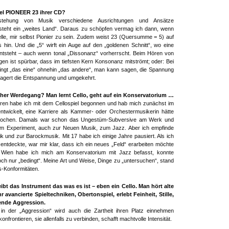
tel PIONEER 23 ihrer CD?
tehung von Musik verschiedene Ausrichtungen und Ansätze
steht ein „weites Land“. Daraus zu schöpfen vermag ich dann, wenn
elle, mir selbst Pionier zu sein. Zudem weist 23 (Quersumme = 5) auf
s hin. Und die „5“ wirft ein Auge auf den „goldenen Schnitt“, wo eine
ntsteht – auch wenn tonal „Dissonanz“ vorherrscht. Beim Hören von
en ist spürbar, dass im tiefsten Kern Konsonanz mitströmt; oder: Bei
ngt „das eine“ ohnehin „das andere“, man kann sagen, die Spannung
lagert die Entspannung und umgekehrt.
cher Werdegang? Man lernt Cello, geht auf ein Konservatorium …
hren habe ich mit dem Cellospiel begonnen und hab mich zunächst im
ntwickelt, eine Karriere als Kammer- oder Orchestermusikerin hätte
prochen. Damals war schon das Ungestüm-Subversive am Werk und
 Experiment, auch zur Neuen Musik, zum Jazz. Aber ich empfinde
k und zur Barockmusik. Mit 17 habe ich einige Jahre pausiert. Als ich
entdeckte, war mir klar, dass ich ein neues „Feld“ erarbeiten möchte
 Wien habe ich mich am Konservatorium mit Jazz befasst, konnte
edoch nur „bedingt“. Meine Art und Weise, Dinge zu „untersuchen“, stand
ts-Konformitäten.
ibt das Instrument das was es ist – eben ein Cello. Man hört alte
avancierte Spieltechniken, Obertonspiel, erlebt Feinheit, Stille,
ende Aggression.
n der „Aggression“ wird auch die Zartheit ihren Platz einnehmen
onfrontieren, sie allenfalls zu verbinden, schafft machtvolle Intensität.