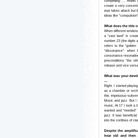
compelling: … motifs 
create a very concentr
was taken aback but th
ideas like “compulsion
What does the title
When different tenden
a “vast land” is crea
number 23 (the digits a
refers to the “golden 
“dissonance”: when l
consonance resonating 
preconditions “the ot
release and vice versa
What was your devel
…
Right. I started playin
as a chamber or orche
this impetuous-subve
Music and jazz. But I 
music. At 17 I took a 
wanted and “needed” to
jazz. It was beneficial
into the confines of cl
Despite the amplific
hear old and then 