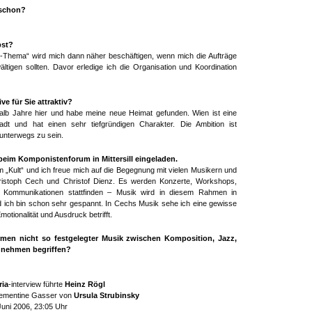
 schon?
bst?
Thema“ wird mich dann näher beschäftigen, wenn mich die Aufträge
ltigen sollten. Davor erledige ich die Organisation und Koordination
ve für Sie attraktiv?
halb Jahre hier und habe meine neue Heimat gefunden. Wien ist eine
tadt und hat einen sehr tiefgründigen Charakter. Die Ambition ist
 unterwegs zu sein.
beim Komponistenforum in Mittersill eingeladen.
 „Kult“ und ich freue mich auf die Begegnung mit vielen Musikern und
ristoph Cech und Christof Dienz. Es werden Konzerte, Workshops,
 Kommunikationen stattfinden – Musik wird in diesem Rahmen in
nd ich bin schon sehr gespannt. In Cechs Musik sehe ich eine gewisse
otionalität und Ausdruck betrifft.
rmen nicht so festgelegter Musik zwischen Komposition, Jazz,
unehmen begriffen?
ria
-interview führte
Heinz Rögl
 Clementine Gasser von
Ursula Strubinsky
uni 2006, 23:05 Uhr