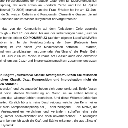
ene Förderungspreis der Republik Österreich für Musik/Komposition
aatspreis), der auch schon an Friedrich Cerha und Otto M. Zykan
diesmal (für 2005) erstmals an eine Frau. Erhalten hat ihn am 13. Juni
nde Schweizer Cellistin und Komponistin Clementine Gasser, die mit
r Jeunesse und im Wiener Burgtheater hervorgetreten ist.
 das von der Komponistin auf dem fünfsaitigen Cello gespielte
ugh – Part III“, der dritte Teil aus der siebenteiligen Suite „Suite for
r bereits dritten
CD PIONEER 23
(auf dem eigenen Label WKM/Wilde
ren ist. In der Preisbegründung der Jury (Kategorie freie
sation) ist von einem „von Modernismen befreiten ... starken,
 und von „erstklassiger instrumentaler Ausführung“ die Rede. Beim
 13. Juni 2006 im RadioKulturhaus bot Gasser auch eine erweiterte
 mit einem aus Jazz- und Improvisationsmusikern zusammengesetzten
n Begriff „subversive Klassik-Avantgarde“. Sitzen Sie stilistisch
schen Klassik, Jazz, Komposition und Improvisation nicht ein
den Stühlen?
ubversion“ und „Avantgarde“ heben sich gegenseitig auf. Beide fassen
nd beide streben Veränderung an. Wenn sie im selben Atemzug
ann das widersprüchlich erscheinen. Und diese Widersprüchlichkeit
beitet. Kürzlich hörte ich eine Beschreibung, welche den Kern meiner
l: Mein Kompositionsprinzip sei „... sehr zwingend: ... die Motive, die
Aneinaderreihen verdichten und verändern schaffen eine sehr
g, immer nachvollziehbar und doch unvorhersehbar ...“. Anfänglich
 dann konnte ich auch die Kraft und Stärke erkennen, die aus „Zwang“
n: Dynamik!